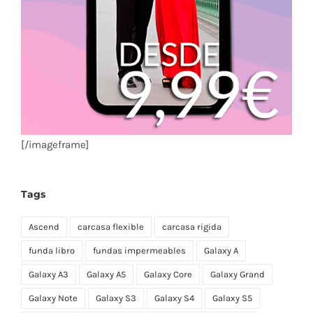
[/imageframe]
Tags
Ascend
carcasa flexible
carcasa rigida
funda libro
fundas impermeables
Galaxy A
Galaxy A3
Galaxy A5
Galaxy Core
Galaxy Grand
Galaxy Note
Galaxy S3
Galaxy S4
Galaxy S5