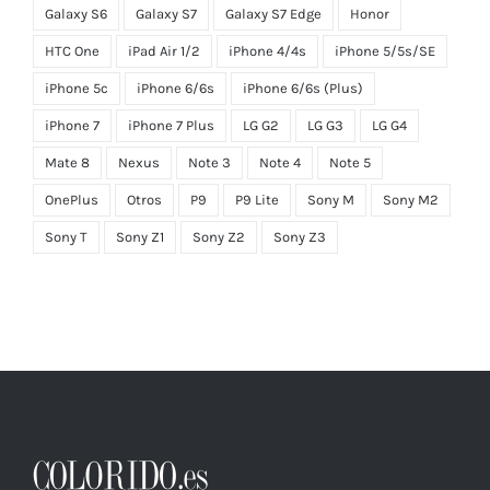
Galaxy S6
Galaxy S7
Galaxy S7 Edge
Honor
HTC One
iPad Air 1/2
iPhone 4/4s
iPhone 5/5s/SE
iPhone 5c
iPhone 6/6s
iPhone 6/6s (Plus)
iPhone 7
iPhone 7 Plus
LG G2
LG G3
LG G4
Mate 8
Nexus
Note 3
Note 4
Note 5
OnePlus
Otros
P9
P9 Lite
Sony M
Sony M2
Sony T
Sony Z1
Sony Z2
Sony Z3