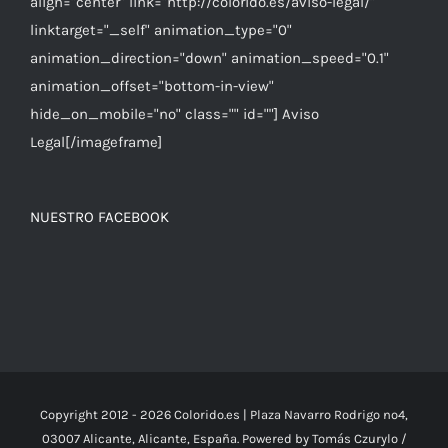
align="center" link="http://colorido.es/aviso-legal/"
linktarget="_self" animation_type="0"
animation_direction="down" animation_speed="0.1"
animation_offset="bottom-in-view"
hide_on_mobile="no" class="" id=""] Aviso
Legal[/imageframe]
NUESTRO FACEBOOK
Copyright 2012 -
2026 Colorido.es | Plaza Navarro Rodrigo nº4,
03007 Alicante, Alicante, España. Powered by Tomás Czurylo /