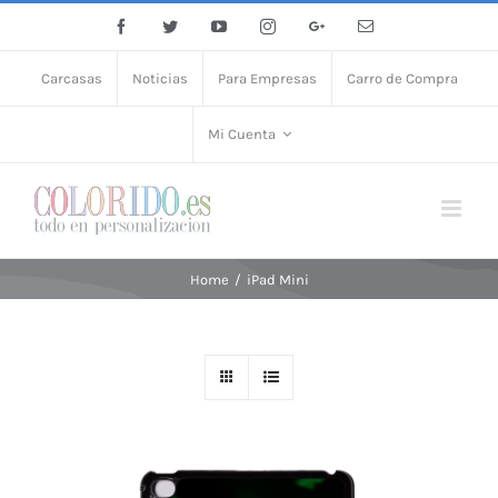
Facebook
Twitter
YouTube
Instagram
Google+
Email
Carcasas
Noticias
Para Empresas
Carro de Compra
Mi Cuenta
Home
/
iPad Mini