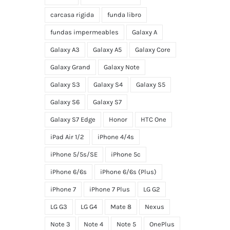
carcasa rigida
funda libro
fundas impermeables
Galaxy A
Galaxy A3
Galaxy A5
Galaxy Core
Galaxy Grand
Galaxy Note
Galaxy S3
Galaxy S4
Galaxy S5
Galaxy S6
Galaxy S7
Galaxy S7 Edge
Honor
HTC One
iPad Air 1/2
iPhone 4/4s
iPhone 5/5s/SE
iPhone 5c
iPhone 6/6s
iPhone 6/6s (Plus)
iPhone 7
iPhone 7 Plus
LG G2
LG G3
LG G4
Mate 8
Nexus
Note 3
Note 4
Note 5
OnePlus