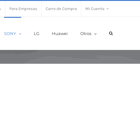
s
Para Empresas
Carro de Compra
Mi Cuenta
SONY
LG
Huawei
Otros