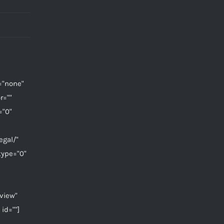
="none"
r=""
="0"
egal/"
type="0"
view"
id=""]