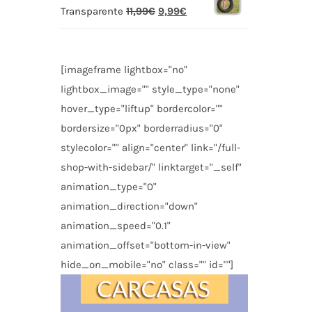
Transparente
11,99
€
9,99
€
[imageframe lightbox="no"
lightbox_image="" style_type="none"
hover_type="liftup" bordercolor=""
bordersize="0px" borderradius="0"
stylecolor="" align="center" link="/full-
shop-with-sidebar/" linktarget="_self"
animation_type="0"
animation_direction="down"
animation_speed="0.1"
animation_offset="bottom-in-view"
hide_on_mobile="no" class="" id=""]