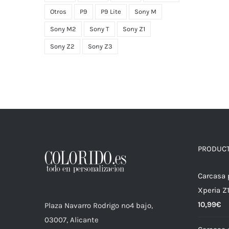
Otros
P9
P9 Lite
Sony M
Sony M2
Sony T
Sony Z1
Sony Z2
Sony Z3
PRODUC
Carcasa 
Xperia Z
10,99
€
Plaza Navarro Rodrigo nº4 bajo,
03007, Alicante