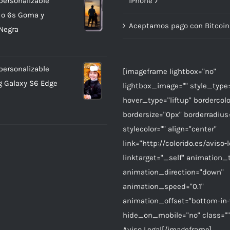
personalizable
iPhone 7
 o 6s Goma y
Aceptamos pago con Bitcoin
 Negra
personalizable
[imageframe lightbox="no"
 Galaxy S6 Edge
lightbox_image="" style_type
hover_type="liftup" bordercolo
bordersize="0px" borderradius
stylecolor="" align="center"
link="http://colorido.es/aviso-l
linktarget="_self" animation_
animation_direction="down"
animation_speed="0.1"
animation_offset="bottom-in-
hide_on_mobile="no" class="" 
Aviso Legal[/imageframe]