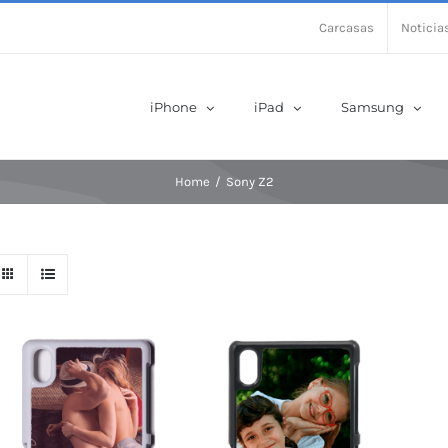
Carcasas
Noticia
iPhone
iPad
Samsung
Home
/
Sony Z2