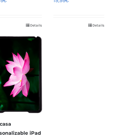
99
€
19,99
€
Details
Details
casa
sonalizable iPad