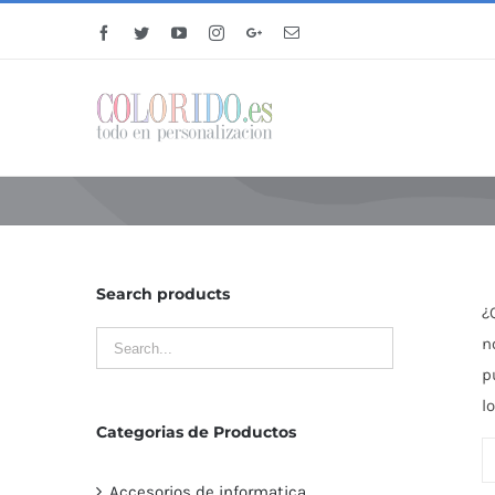
Facebook
Twitter
YouTube
Instagram
Google+
Email
Search products
¿
n
p
l
Categorias de Productos
Accesorios de informatica