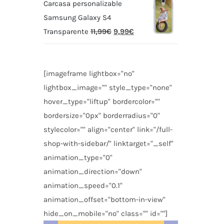
Carcasa personalizable
Samsung Galaxy S4
Transparente
11,99
€
9,99
€
[imageframe lightbox="no"
lightbox_image="" style_type="none"
hover_type="liftup" bordercolor=""
bordersize="0px" borderradius="0"
stylecolor="" align="center" link="/full-
shop-with-sidebar/" linktarget="_self"
animation_type="0"
animation_direction="down"
animation_speed="0.1"
animation_offset="bottom-in-view"
hide_on_mobile="no" class="" id=""]