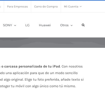
s
Para Empresas
Carro de Compra
Mi Cuenta
SONY
LG
Huawei
Otros
 o carcasa personalizada de tu iPad
. Con nosotros
ñado una aplicación para que de un modo sencillo
 algo original. Elige tu foto preferida, añade texto si
 proteger tu móvil con algo único como tú mismo.