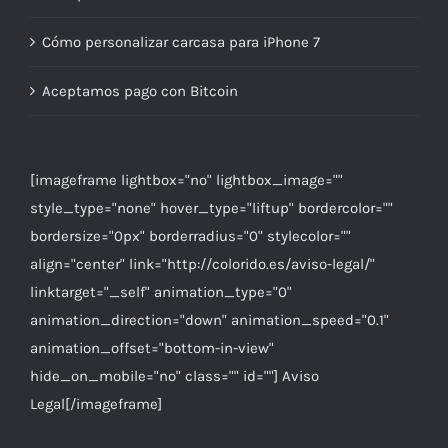
Cómo personalizar carcasa para iPhone 7
Aceptamos pago con Bitcoin
[imageframe lightbox="no" lightbox_image=""
style_type="none" hover_type="liftup" bordercolor=""
bordersize="0px" borderradius="0" stylecolor=""
align="center" link="http://colorido.es/aviso-legal/"
linktarget="_self" animation_type="0"
animation_direction="down" animation_speed="0.1"
animation_offset="bottom-in-view"
hide_on_mobile="no" class="" id=""] Aviso
Legal[/imageframe]