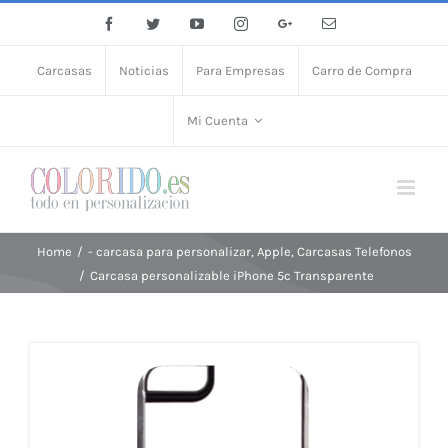
Facebook
Twitter
YouTube
Instagram
Google+
Email
Carcasas
Noticias
Para Empresas
Carro de Compra
Mi Cuenta
Home
/
- carcasa para personalizar
,
Apple
,
Carcasas Telefonos
/
Carcasa personalizable iPhone 5c Transparente