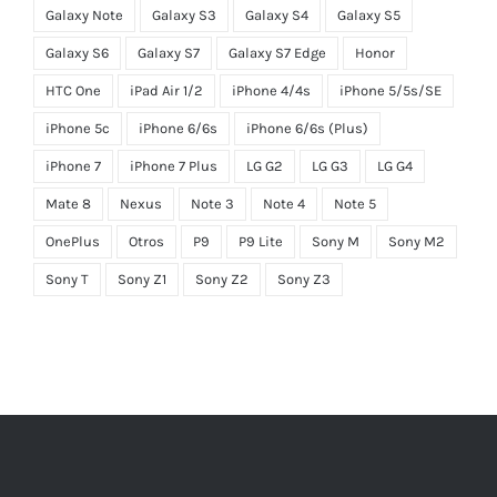
Galaxy Note
Galaxy S3
Galaxy S4
Galaxy S5
Galaxy S6
Galaxy S7
Galaxy S7 Edge
Honor
HTC One
iPad Air 1/2
iPhone 4/4s
iPhone 5/5s/SE
iPhone 5c
iPhone 6/6s
iPhone 6/6s (Plus)
iPhone 7
iPhone 7 Plus
LG G2
LG G3
LG G4
Mate 8
Nexus
Note 3
Note 4
Note 5
OnePlus
Otros
P9
P9 Lite
Sony M
Sony M2
Sony T
Sony Z1
Sony Z2
Sony Z3