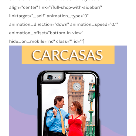
align="center" link="/full-shop-with-sidebar/"
linktarget="_self" animation_type="0"
animation_direction="down" animation_speed="0.1"
animation_offset="bottom-in-view"
hide_on_mobile="no" class="" id=""]