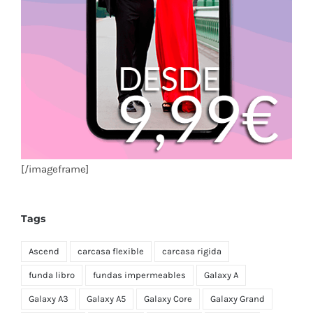
[/imageframe]
Tags
Ascend
carcasa flexible
carcasa rigida
funda libro
fundas impermeables
Galaxy A
Galaxy A3
Galaxy A5
Galaxy Core
Galaxy Grand