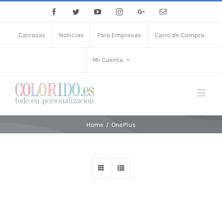
Facebook
Twitter
YouTube
Instagram
Google+
Email
Carcasas
Noticias
Para Empresas
Carro de Compra
Mi Cuenta
Home
/
OnePlus