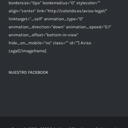
bordersize="0px" borderradius="0" stylecolor=""
align="center" link="http://colorido.es/aviso-legal/"
linktarget="_self" animation_type="0"
animation_direction="down" animation_speed="0.1"
animation_offset="bottom-in-view"
hide_on_mobile="no" class="" id=""] Aviso
Legal[/imageframe]
NUESTRO FACEBOOK