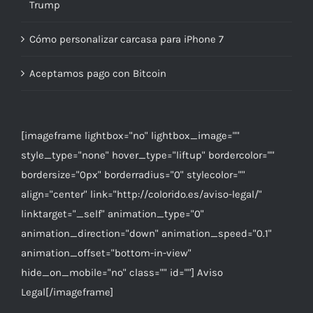
Trump
Cómo personalizar carcasa para iPhone 7
Aceptamos pago con Bitcoin
[imageframe lightbox="no" lightbox_image=""
style_type="none" hover_type="liftup" bordercolor=""
bordersize="0px" borderradius="0" stylecolor=""
align="center" link="http://colorido.es/aviso-legal/"
linktarget="_self" animation_type="0"
animation_direction="down" animation_speed="0.1"
animation_offset="bottom-in-view"
hide_on_mobile="no" class="" id=""] Aviso
Legal[/imageframe]