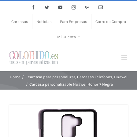
Facebook
Twitter
YouTube
Instagram
Google+
Email
Carcasas
Noticias
Para Empresas
Carro de Compra
Mi Cuenta
Home
/
- carcasa para personalizar
,
Carcasas Telefonos
,
Huawei
/
Carcasa personalizable Huawei Honor 7 Negra