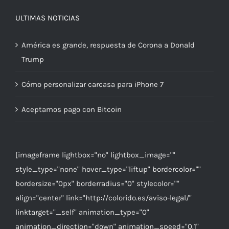
ULTIMAS NOTICIAS
América es grande, respuesta de Corona a Donald
Trump
Cómo personalizar carcasa para iPhone 7
Aceptamos pago con Bitcoin
[imageframe lightbox="no" lightbox_image=""
style_type="none" hover_type="liftup" bordercolor=""
bordersize="0px" borderradius="0" stylecolor=""
align="center" link="http://colorido.es/aviso-legal/"
linktarget="_self" animation_type="0"
animation_direction="down" animation_speed="0.1"