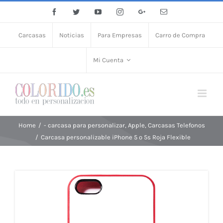
Facebook
Twitter
YouTube
Instagram
Google+
Email
Carcasas
Noticias
Para Empresas
Carro de Compra
Mi Cuenta
Home
/
- carcasa para personalizar
,
Apple
,
Carcasas Telefonos
/
Carcasa personalizable iPhone 5 o 5s Roja Flexible