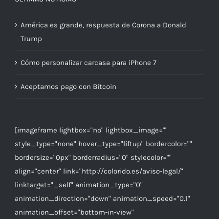
América es grande, respuesta de Corona a Donald
Trump
Cómo personalizar carcasa para iPhone 7
Aceptamos pago con Bitcoin
[imageframe lightbox="no" lightbox_image=""
style_type="none" hover_type="liftup" bordercolor=""
bordersize="0px" borderradius="0" stylecolor=""
align="center" link="http://colorido.es/aviso-legal/"
linktarget="_self" animation_type="0"
animation_direction="down" animation_speed="0.1"
animation_offset="bottom-in-view"