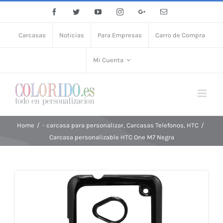
Facebook
Twitter
YouTube
Instagram
Google+
Email
Carcasas
Noticias
Para Empresas
Carro de Compra
Mi Cuenta
Home
/
- carcasa para personalizar
,
Carcasas Telefonos
,
HTC
/
Carcasa personalizable HTC One M7 Negra